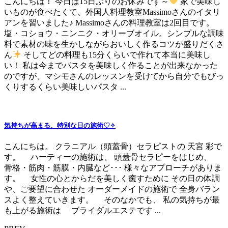
こんにちは！ 今日は15日ぶりのお休みです～
家で美味し
いものが食べたくて、外国人料理教室Massimoさんのイタリ
アンを習いました♪ Massimoさんの料理教室は2回目です。
塩・コショウ・ニンニク・オリーブオイル。シンプルな調味
料で素材の味を生かしながらおいしく作るコツが盛りだくさ
ん
そしてどの料理も15分くらいで作れて本当に美味し
い！ 私は今までパスタを美味しく作ることが出来なかった
のですが、マシモさんのレッスンを受けてから自分でもびっ
くりするくらい美味しいパスタ ...
気持ちが高まる、特別な日の施術♡✧
こんにちは。 クラニアル（頭蓋骨）セラピストの 天宮 彩で
す。 ハーティーの施術は、 頭蓋骨セラピーをはじめ、
骨格・筋肉・筋膜・内臓など･･･ 様々なアプローチがありま
す。 女性の心とからだを美しく癒すために その日の体調
や、ご要望に合わせた オーダーメイドの施術で 全身バラン
スよく整えていきます。 そのなかでも、 私の気持ちが最
も上がる施術は ブライダルエステです ...