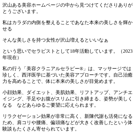
沢山ある美容ホームページの中から見つけてくださりありが
とうございます。
私はカラダの内側を整えることであなた本来の美しさを輝か
せる
そんな美しさを持つ女性が沢山増えるといいなぁ
という思いでセラピストとして18年活動しています。（2023
年現在）
私の行う「美容クラニアルセラピー®」は、マッサージでは
珍しく、西洋医学に基づいた美容アプローチです。自己治癒
力を高めることで、体に
本来の美しさ
が目覚めます。
小顔効果、ダイエット、美肌効果、リフトアップ、アンチエ
イジング、手足やお腹がスリムに引き締まる、姿勢が美しく
なる など
あらゆるご要望に応えられます。
リラクゼーション効果
が非常に高く、新陳代謝も活発になる
ため、
肩コリや腰痛、偏頭痛などが大きく改善した
という体
験談もたくさん寄せられています。