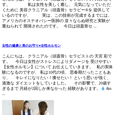
す。 私は女性を美しく癒し、 元気になっていただ
くために 美容クラニアル（頭蓋骨）セラピー®を 提供して
いるのですが、 実は、この技術が完成するまでには、
アメリカのオステオパシー医師の 並々ならぬ研究と実験が
重ねられて 開発されたのです。 今日は頭蓋骨セ ...
女性の健康と美のお守り♥女性ホルモン
こんにちは。 クラニアル（頭蓋骨）セラピストの 天宮 彩で
す。 今日は女性がストレスによりダメージを 受けやすい
【女性ホルモン】について お伝えしていきます。 私の実体
験になるのですが、 私は10代の頃、 思春期だったこともあ
り、 キレイになりたい！痩せたい！ という思いが強く、
過激な ダイエットをしていました。 その影響で、20歳す
ぎるまで 月経が2回しか来なかった 経験があります。
&n
...