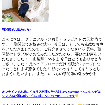
顎関節でお悩みの方へ
こんにちは。 クラニアル（頭蓋骨）セラピスト の天宮 彩で
す。 顎関節でお悩みの方へ 今日は、とっても素敵なお声
をいただきましたので、 ご紹介させてください♡ 長年、顎
関節のトラブルで お悩みだったかたから、 喜びのお声をい
ただきました！ 山梨県 SSさま 今日はどうもありがとう
ございました！ 足へのアプローチだけで顔がシャープにな
ったことにまず驚きでした！ 顔はハッキリしてキリッとし
たように思います。 また、いつもの顎関節の引っかかる ...
オンラインで本場のイタリア料理を学びました♪Massimoさんのレシピは
シンプルな調味料でプロの味になるのでオススメです