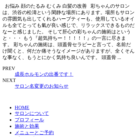
お悩みㅤ 顔のたるみ むくみ 白髪の改善 彩ちゃんのサロン
は、渋谷の松濤という閑静な場所にあります。場所もサロン
の雰囲気も出してくれるハーブティーも、使用しているオイ
ルも全てとっても氣が良い感じで、リラックスできるものだ
なーと感じました。 そして肝心の彩ちゃんの施術はという
と・・・ もう『超気持ちー！！！！！』の一言に尽きま
す。 彩ちゃんの施術は、頭蓋骨セラピーと言って、名前だ
け聞くと、何だか痛そうなイメージがありますが、全くそん
な事なく、もうとにかく気持ち良いんです。 頭蓋骨 ...
PREV
成長ホルモンの出番です！
NEXT
サロン名変更のお知らせ
HOME
サロンについて
プロフィール
施術と効果
メニューとご予約