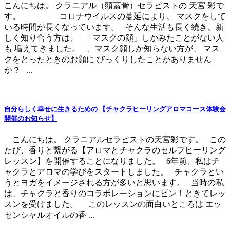
こんにちは。 クラニアル（頭蓋骨）セラピストの 天宮 彩で
す。 コロナウイルスの蔓延により、 マスクをして
いる時間が長くなっています。 そんな生活も長く続き、新
しく知り合う方は、 「マスクの顔」しかみたことがない人
も 増えてきました。 、マスク顔しか知らない方が、 マス
クをとったときのお顔に びっくりしたことがありません
か？ ...
自分らしく幸せに生きるための 【チャクラヒーリングアロマコース体験会
開催のお知らせ】
こんにちは。 クラニアルセラピストの天宮彩です。 この
たび、香りと繋がる【アロマとチャクラのセルフヒーリング
レッスン】を開催することになりました。 6年前、私はチ
ャクラとアロマの学びをスタートしました。 チャクラとい
うとヨガをイメージされる方が多いと思います。 当時の私
は、チャクラと香りのコラボレーションにピン！ときてレッ
スンを受けました。 このレッスンの面白いところは エッ
センシャルオイルの香 ...