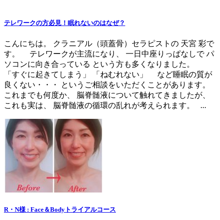
テレワークの方必見！眠れないのはなぜ？
こんにちは。 クラニアル（頭蓋骨）セラピストの 天宮 彩で
す。 テレワークが主流になり、 一日中座りっぱなしで パ
ソコンに向き合っている という方も多くなりました。
「すぐに起きてしまう」 「ねむれない」 など睡眠の質が
良くない・・・ というご相談をいただくことがあります。
これまでも何度か、 脳脊髄液について触れてきましたが、
これも実は、 脳脊髄液の循環の乱れが考えられます。 ...
R・N様 : Face＆Bodyトライアルコース