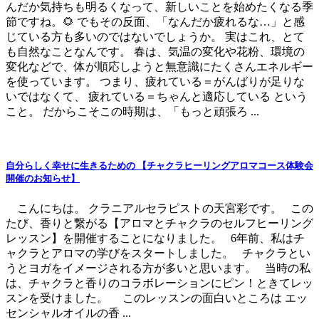
んだか気持ちも明るくなって、新しいことを始めたくなる季
節ですね。🌻 でもその反面、「なんだか疲れるな…」と感
じている方も多いのではないでしょうか。 実はこれ、とて
も自然なことなんです。 春は、気温の変化や花粉、環境の
変化などで、体が順応しようと無意識にたくさんエネルギー
を使っています。 つまり、疲れている＝がんばりが足りな
いではなくて、 疲れている＝ちゃんと適応している という
こと。 だからこそこの時期は、「もっと頑張ろ ...
自分らしく幸せに生きるための 【チャクラヒーリングアロマコース体験会
開催のお知らせ】
こんにちは。 クラニアルセラピストの天宮彩です。 この
たび、香りと繋がる【アロマとチャクラのセルフヒーリング
レッスン】を開催することになりました。 6年前、私はチ
ャクラとアロマの学びをスタートしました。 チャクラとい
うとヨガをイメージされる方が多いと思います。 当時の私
は、チャクラと香りのコラボレーションにピン！ときてレッ
スンを受けました。 このレッスンの面白いところは エッ
センシャルオイルの香 ...