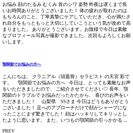
お悩みㅤ 顔のたるみ むくみ 首のシワ 姿勢 昨夜は遅くまで長
いお時間ありがとうございました！ㅤ 体の疲れが取れたのは
もちろんのこと、丁寧真摯にケアしていただき、心が満たさ
れ自分をもっともっと大切にしていこうという気が改めて高
まりました。 ありがとうございます。お陰様で今日は素敵
なプロフィール写真が撮影できました。次回もよろしくお願
いします。
顎関節でお悩みの方へ
こんにちは。 クラニアル（頭蓋骨）セラピスト の天宮 彩で
す。 顎関節でお悩みの方へ 今日は、とっても素敵なお声
をいただきましたので、 ご紹介させてください♡ 長年、顎
関節のトラブルで お悩みだったかたから、 喜びのお声をい
ただきました！ 山梨県 SSさま 今日はどうもありがとう
ございました！ 足へのアプローチだけで顔がシャープにな
ったことにまず驚きでした！ 顔はハッキリしてキリッとし
たように思います。 また、いつもの顎関節の引っかかる ...
PREV