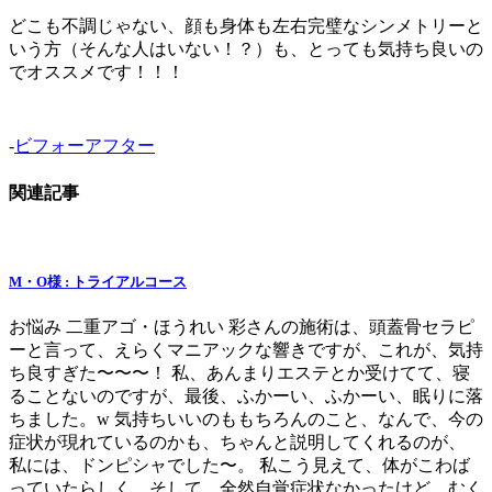
どこも不調じゃない、顔も身体も左右完璧なシンメトリーと
いう方（そんな人はいない！？）も、とっても気持ち良いの
でオススメです！！！
-
ビフォーアフター
関連記事
M・O様 : トライアルコース
お悩み 二重アゴ・ほうれい 彩さんの施術は、頭蓋骨セラピ
ーと言って、えらくマニアックな響きですが、これが、気持
ち良すぎた〜〜〜！ 私、あんまりエステとか受けてて、寝
ることないのですが、最後、ふかーい、ふかーい、眠りに落
ちました。w 気持ちいいのももちろんのこと、なんで、今の
症状が現れているのかも、ちゃんと説明してくれるのが、
私には、ドンピシャでした〜。 私こう見えて、体がこわば
っていたらしく、そして、全然自覚症状なかったけど、むく