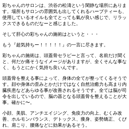
彩ちゃんのサロンは、渋谷の松濤という閑静な場所にありま
す。場所もサロンの雰囲気も出してくれるハーブティーも、
使用しているオイルも全てとっても氣が良い感じで、リラッ
クスできるものだなーと感じました。
そして肝心の彩ちゃんの施術はというと・・・
もう『超気持ちー！！！！！』の一言に尽きます。
彩ちゃんの施術は、頭蓋骨セラピーと言って、名前だけ聞く
と、何だか痛そうなイメージがありますが、全くそんな事な
く、もうとにかく気持ち良いんです。
頭蓋骨を整える事によって、身体の全てが整ってくるそうで
す。顔や身体の歪みとかだけではなく自然治癒力も高まり内
臓疾患などあらゆる事が改善されるそうです。全ては脳が司
令を出しているので、脳の器となる頭蓋骨を整えることが大
事。確かに〜。
小顔、美肌、アンチエイジング、免疫力の向上、むくみ改
善、ホルモンバランス、デトックス、痩身、姿勢矯正、くび
れ、肩こり、腰痛などに効果があるそう。