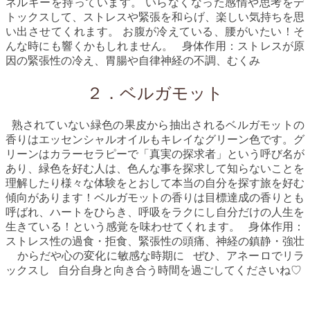
ネルギーを持っています。 いらなくなった感情や思考をデ
トックスして、ストレスや緊張を和らげ、楽しい気持ちを思
い出させてくれます。 お腹が冷えている、腰がいたい！そ
んな時にも響くかもしれません。 身体作用：ストレスが原
因の緊張性の冷え、胃腸や自律神経の不調、むくみ
２．ベルガモット
熟されていない緑色の果皮から抽出されるベルガモットの
香りはエッセンシャルオイルもキレイなグリーン色です。グ
リーンはカラーセラピーで「真実の探求者」という呼び名が
あり、緑色を好む人は、色んな事を探求して知らないことを
理解したり様々な体験をとおして本当の自分を探す旅を好む
傾向があります！ベルガモットの香りは目標達成の香りとも
呼ばれ、ハートをひらき、呼吸をラクにし自分だけの人生を
生きている！という感覚を味わせてくれます。 身体作用：
ストレス性の過食・拒食、緊張性の頭痛、神経の鎮静・強壮
からだや心の変化に敏感な時期に ぜひ、アネーロでリラ
ックスし 自分自身と向き合う時間を過ごしてくださいね♡