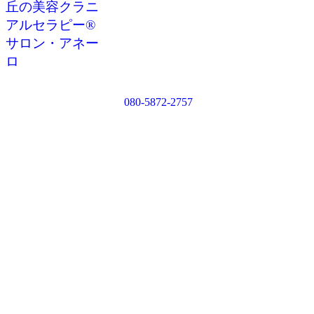
080-5872-2757
〒152-0035
目黒区自由が丘2-6-9 ERZ自由が丘201
10:00〜22:00（最終受付19:00)
定休日：月曜日
東横線・大井町線
「自由が丘駅」より徒歩8分