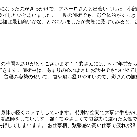
気になったのがきっかけで、アネーロさんと出会いました。小
ライしたいと思いました。 一度の施術でも、顔全体的がくっき
金額は最初高いかな。とおもいましたが実際に受けてみると、
 いつも至福の時間をありがとうございます＾＾彩さんには、6～7
できます。施術中は、あまりの心地よさにお話中でもつい寝て
、普段の姿勢のせいで、首や肩も凝りやすいので、彩さんの施術で
なりました。身体が軽くスッキリしています。 特別な空間で大事に
まは看護師をしています。強くてやさしくて包容力に溢れた女性
得してしまいます。 お仕事柄、緊張感の高い仕事で疲れが溜りや