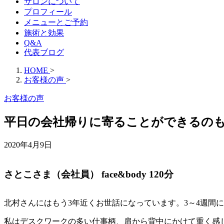
サロンについて
プロフィール
メニューとご予約
施術と効果
Q&A
代表ブログ
HOME
>
お客様の声
>
お客様の声
平日の会社帰りに寄ることができるの
2020年4月9日
さとこさま（会社員） face&body 120分
北村さんにはもう3年近くお世話になっています。3～4週間
私はデスクワークの多い仕事柄、肩から背中にかけて重く感