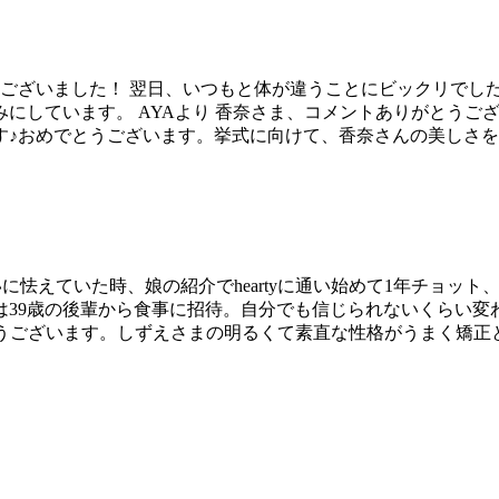
うございました！ 翌日、いつもと体が違うことにビックリでし
にしています。 AYAより 香奈さま、コメントありがとうござ
す♪おめでとうございます。挙式に向けて、香奈さんの美しさ
聞き、老いに怯えていた時、娘の紹介でheartyに通い始めて1年チ
は39歳の後輩から食事に招待。自分でも信じられないくらい
とうございます。しずえさまの明るくて素直な性格がうまく矯正と結