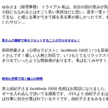
ゆみさま（経理事務） トライアル 私は、自分の顔の歪みが
小顔にもなれるとはすごく良い美容法だと思い、是非一度ト
てるな。と感じる事ができて鏡を見る事が嬉しかったです。
いたサロン ...
彩さんの施術で体をリセットすることが欠かせません！
和田明夏さま（心理セラピスト） face&body 100分
トさんです！優しい人柄と対応で、いつもとてもリラックス
きり出ていったような開放感があります。 私はむくみやすく
特別な空間で頂く極上の時間
井上由紀子さま face&body 100分 先程はお世話に
ギーを入れ込んで頂いてる感覚です。 AYAより 由紀子さ
は仕事に自分が選ばれているそうです。由紀子さまをみると納